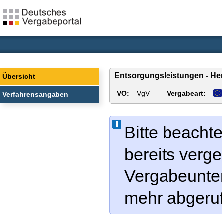
Entsorgungsleistungen - He
Übersicht
VO:
VgV
Vergabeart:
Verfahrensangaben
Bitte beachte
bereits verg
Vergabeunter
mehr abgeru