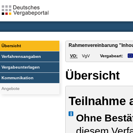
Rahmenvereinbarung "Inhous
Übersicht
VO:
VgV
Vergabeart:
Verfahrensangaben
Vergabeunterlagen
Übersicht
Kommunikation
Angebote
Teilnahme 
Info
Ohne Bestä
diesem Verfa