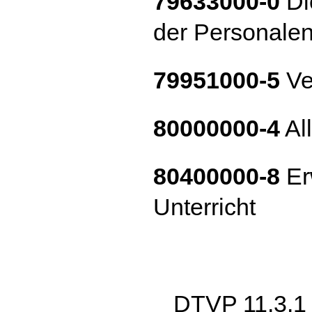
79633000-0
Di
der Personalen
79951000-5
Ve
80000000-4
Al
80400000-8
Er
Unterricht
DTVP 11.3.