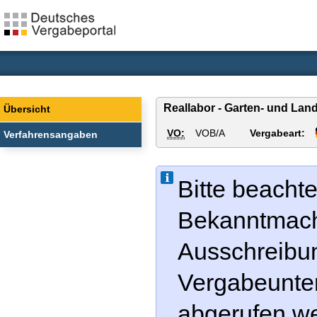
Reallabor - Garten- und Lan
Übersicht
VO:
VOB/A
Vergabeart:
Verfahrensangaben
Bitte beachte
Bekanntmachu
Ausschreibu
Vergabeunter
abgerufen w