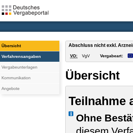
Abschluss nicht exkl. Arznei
Übersicht
VO:
VgV
Vergabeart:
Verfahrensangaben
Vergabeunterlagen
Übersicht
Kommunikation
Angebote
Teilnahme 
Info
Ohne Bestä
diesem Verfa