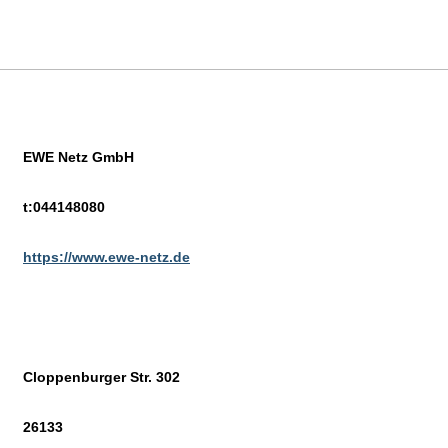
EWE Netz GmbH
t:044148080
https://www.ewe-netz.de
Cloppenburger Str. 302
26133