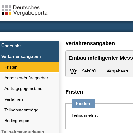
Verfahrensangaben
Übersicht
Verfahrensangaben
Einbau intelligenter M
Fristen
VO:
SektVO
Vergabeart:
Adressen/Auftraggeber
Auftragsgegenstand
Fristen
Verfahren
Fristen
Teilnahmeanträge
Teilnahmefrist
Bedingungen
Teilnahmeunterlagen