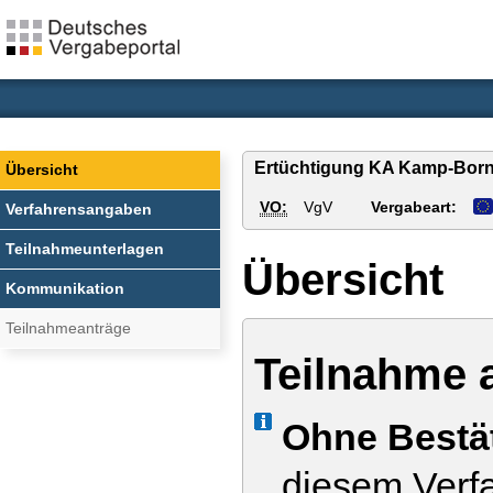
Ertüchtigung KA Kamp-Born
Übersicht
VO:
VgV
Vergabeart:
Verfahrensangaben
Teilnahmeunterlagen
Übersicht
Kommunikation
Teilnahmeanträge
Teilnahme 
Info
Ohne Bestä
diesem Verfa