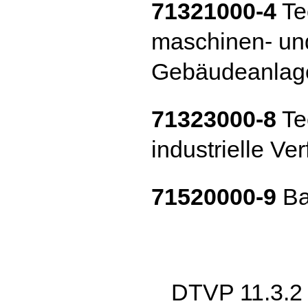
71321000-4
Te
maschinen- und
Gebäudeanlag
71323000-8
Te
industrielle V
71520000-9
Ba
DTVP 11.3.