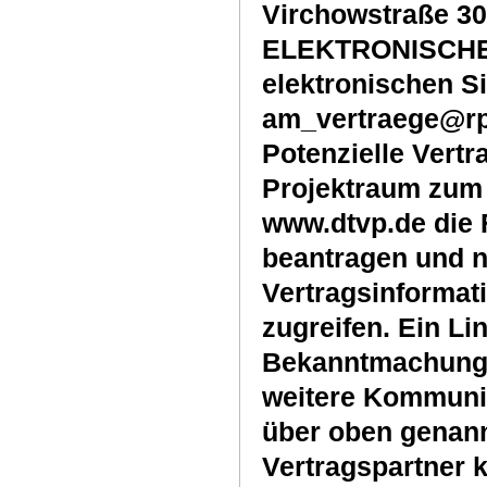
Virchowstraße 30
ELEKTRONISCHE Un
elektronischen Si
am_vertraege@rps
Potenzielle Vertr
Projektraum zum
www.dtvp.de die 
beantragen und na
Vertragsinformat
zugreifen. Ein Li
Bekanntmachung (
weitere Kommunik
über oben genann
Vertragspartner