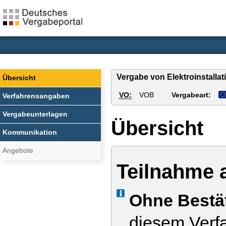
Vergabe von Elektroinstalla
Übersicht
VO:
VOB
Vergabeart:
Verfahrensangaben
Vergabeunterlagen
Übersicht
Kommunikation
Angebote
Teilnahme 
Info
Ohne Bestä
diesem Verfa