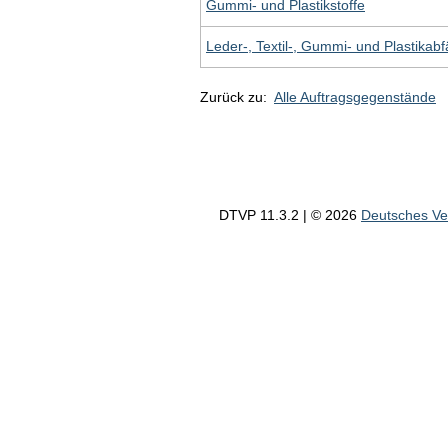
Gummi- und Plastikstoffe
Leder-, Textil-, Gummi- und Plastikabf
Zurück zu:
Alle Auftragsgegenstände
DTVP 11.3.2 | © 2026
Deutsches V